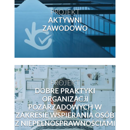
PROJEKT
AKTYWNI
ZAWODOWO
PROJEKT
DOBRE PRAKTYKI
ORGANIZACJI
POZARZĄDOWYCH W
ZAKRESIE WSPIERANIA OSÓB
Z NIEPEŁNOSPRAWNOŚCIAMI