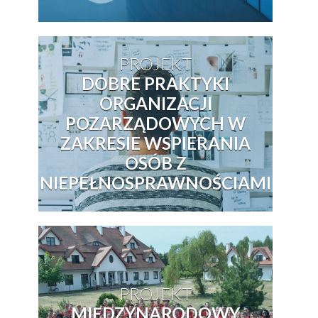
PROJEKT
DOBRE PRAKTYKI
ORGANIZACJI
POZARZĄDOWYCH W
ZAKRESIE WSPIERANIA
OSÓB Z
NIEPEŁNOSPRAWNOŚCIAMI
PROJEKT
MIĘDZYNARODOWY