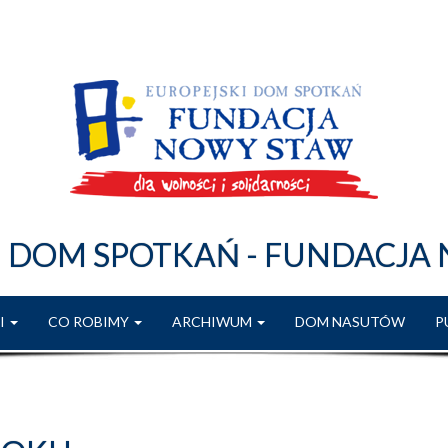
I DOM SPOTKAŃ - FUNDACJA
I
CO ROBIMY
ARCHIWUM
DOM NASUTÓW
P