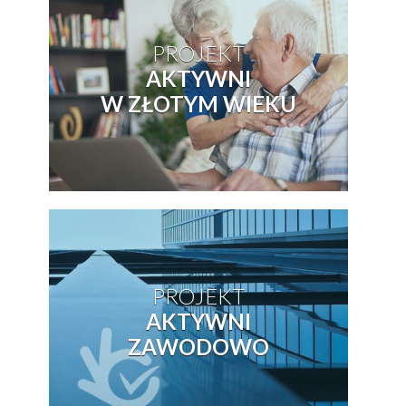
PROJEKT
AKTYWNI
W ZŁOTYM WIEKU
PROJEKT
AKTYWNI
ZAWODOWO