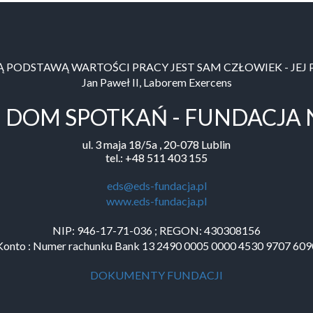
Ą PODSTAWĄ WARTOŚCI PRACY JEST SAM CZŁOWIEK - JEJ
Jan Paweł II, Laborem Exercens
I DOM SPOTKAŃ - FUNDACJA
ul. 3 maja 18/5a , 20-078 Lublin
tel.: +48 511 403 155
eds@eds-fundacja.pl
www.eds-fundacja.pl
NIP: 946-17-71-036 ; REGON: 430308156
Konto : Numer rachunku Bank 13 2490 0005 0000 4530 9707 609
DOKUMENTY FUNDACJI