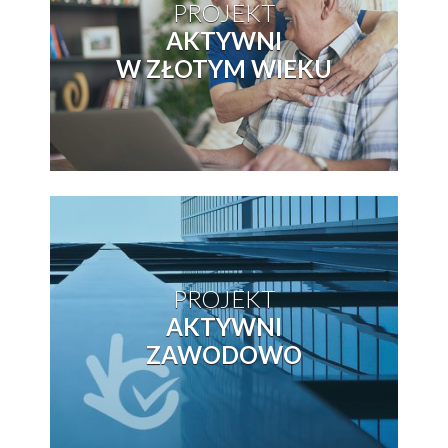
PROJEKT
AKTYWNI
W ZŁOTYM WIEKU
PROJEKT
AKTYWNI
ZAWODOWO