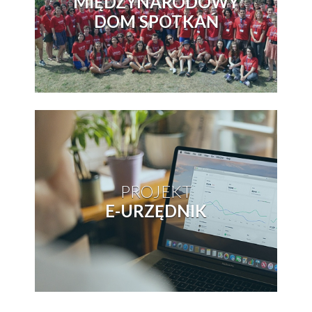
MIĘDZYNARODOWY
DOM SPOTKAŃ
PROJEKT
E-URZĘDNIK