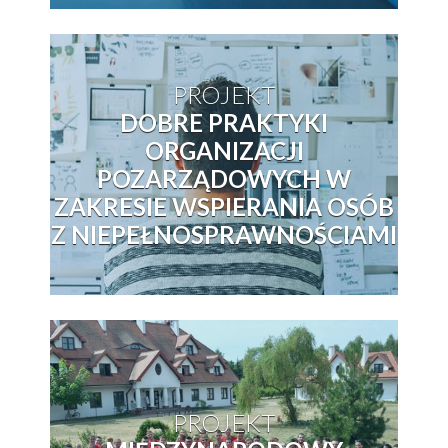
PROJEKT
DOBRE PRAKTYKI
ORGANIZACJI
POZARZĄDOWYCH W
ZAKRESIE WSPIERANIA OSÓB
Z NIEPEŁNOSPRAWNOŚCIAMI
PROJEKT