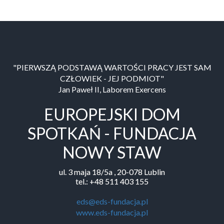
"PIERWSZĄ PODSTAWĄ WARTOŚCI PRACY JEST SAM
CZŁOWIEK - JEJ PODMIOT"
Jan Paweł II, Laborem Exercens
EUROPEJSKI DOM
SPOTKAŃ - FUNDACJA
NOWY STAW
ul. 3 maja 18/5a , 20-078 Lublin
tel.: +48 511 403 155
eds@eds-fundacja.pl
www.eds-fundacja.pl